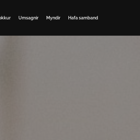
okkur
Umsagnir
Myndir
Hafa samband